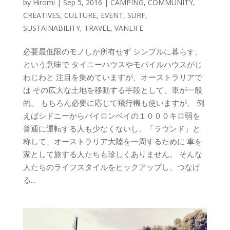
by
Hiromi
|
Sep 5, 2016
|
CAMPING
,
COMMUNITY
,
CREATIVES
,
CULTURE
,
EVENT
,
SURF
,
SUSTAINABILITY
,
TRAVEL
,
VANLIFE
必要最低限のモノしか所有せず シンプルに暮らす、
という意味で タイニーハウスやモバイルハウスがじ
わじわと 注目を集めていますが、オーストラリアで
は その広大な土地を移動する手段として、車が一般
的。 もちろん必要に応じて飛行機も使いますが、 例
えばシドニーからバイロンベイの１０００キロ弱を
普通に運転する人も少なくないし、「ラウンド」と
称して、オーストラリア大陸を一周するために 車を
家として旅する人たちも珍しくありません。 そんな
人たちのライフスタイルをピックアップし、つなげ
る...