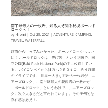
南半球最大の一枚岩、知る人ぞ知る秘境ボールド
ロックへ！
by
Hiromi
|
Oct 28, 2021
|
ADVENTURE
,
CAMPING
,
TRAVEL
,
WATERFALL
以前から行ってみたかった、ボールドロックへつい
に！ ボールドロックは「禿げ岩」という意味で、国
立公園(Bald Rock National Park)の中に位置してい
る。 バイロンベイからは西へ２５０キロ、約４時間
のドライブです。 世界一大きな砂岩の一枚岩が「エ
アーズロック」、南半球最大の花崗岩の一枚岩が
「ボールドロック」というわけで、、エアーズロッ
クに次ぐ大きさだと言われています。その圧倒的な
存在感は必見！...