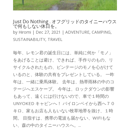
Just Do Nothing . オフグリッドのタイニーハウス
で何もしない休日を。
by
Hiromi
|
Dec 27, 2021
|
ADVENTURE
,
CAMPING
,
SUSTAINABILITY
,
TRAVEL
毎年、レモン君の誕生日には、単純に何か「モノ」
をあげることは避け、できれば、手作りのもの、リ
サイクルされたもの、ビンテージのモノを心がけて
いるのと、体験の共有をプレゼントしている。 一昨
年は、一緒に乗馬体験。 去年は、熱帯雨林の中のコ
テージへエスケープ。 今年は、ロックダウンの影響
もあって、遠くには行けないので、車で１時間の
UNYOKED キャビンへ！ バイロンベイから西へ７０
キロ、家もお店も人もいない牧草地帯を抜け、１時
間。 目指すは、携帯の電波も届かない、WIFIもな
い、森の中のタイニーハウスへ。...