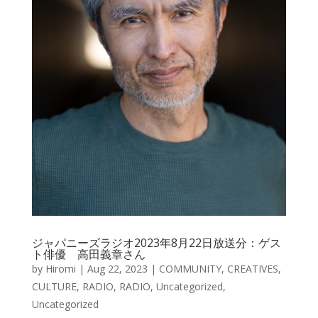
ジャパニーズラジオ2023年8月22日放送分：ゲス
ト俳優 高田義章さん
by
Hiromi
|
Aug 22, 2023
|
COMMUNITY
,
CREATIVES
,
CULTURE
,
RADIO
,
RADIO
,
Uncategorized
,
Uncategorized