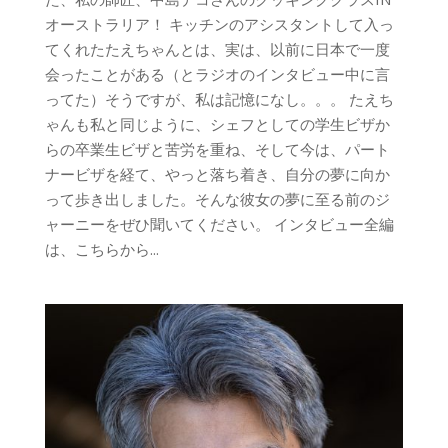
オーストラリア！ キッチンのアシスタントして入っ
てくれたたえちゃんとは、実は、以前に日本で一度
会ったことがある（とラジオのインタビュー中に言
ってた）そうですが、私は記憶になし。。。 たえち
ゃんも私と同じように、シェフとしての学生ビザか
らの卒業生ビザと苦労を重ね、そして今は、パート
ナービザを経て、やっと落ち着き、自分の夢に向か
って歩き出しました。そんな彼女の夢に至る前のジ
ャーニーをぜひ聞いてください。 インタビュー全編
は、こちらから...