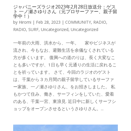
ジャパニーズラジオ2023年2月28日放送分：ゲス
ト 一ノ瀬さゆりさん（元プロサーファー、親子留
学中！）
by
Hiromi
|
Feb 28, 2023
|
COMMUNITY
,
RADIO
,
RADIO
,
SURF
,
Uncategorized
,
Uncategorized
一年前の大雨、洪水から、一年。 家やビジネスが
流され、今もなお、避難生活を余儀なくされている
方が多くいます。 復興への道のりは、長く大変なこ
とも多いですが、1日も早く元通りの生活に戻れるこ
とを祈っています。 さて、今回のラジオのゲスト
は、千葉から３カ月間の親子留学しているサーファ
ー家族、一ノ瀬さゆりさん、をお招きしました。 私
もかつて住み、働き、サーフィンをしていた、愛着
のある、千葉一宮、東浪見. 近日中に新しくサーフシ
ョップをオープンさせるというさゆりさん。...