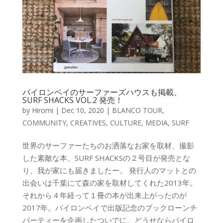
バイロンベイのサーファーズハウスも掲載、
SURF SHACKS VOL.2 発売！
by
Hiromi
|
Dec 10, 2020
|
BLANCO TOUR
,
COMMUNITY
,
CREATIVES
,
CULTURE
,
MEDIA
,
SURF
世界のサーファーたちのお洒落なお家を取材、撮影
した素敵な本、SURF SHACKSの２号目が発売とな
り、我が家にも届きましたー。 発行人のマットとの
出会いは千葉にて森の家を取材してくれた2013年。
それから４年経って１冊の本が出来上がったのが
2017年。バイロンベイで出版記念のブックローンチ
パーティーを企画したついでに、どうせならバイロ