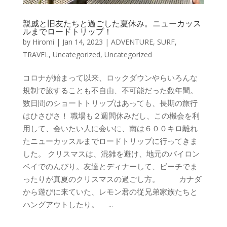
親戚と旧友たちと過ごした夏休み。ニューカッス
ルまでロードトリップ！
by
Hiromi
|
Jan 14, 2023
|
ADVENTURE
,
SURF
,
TRAVEL
,
Uncategorized
,
Uncategorized
コロナが始まって以来、ロックダウンやらいろんな
規制で旅することも不自由、不可能だった数年間。
数日間のショートトリップはあっても、長期の旅行
はひさびさ！ 職場も２週間休みだし、この機会を利
用して、会いたい人に会いに、南は６００キロ離れ
たニューカッスルまでロードトリップに行ってきま
した。 クリスマスは、混雑を避け、地元のバイロン
ベイでのんびり。友達とディナーして、ビーチでま
ったりが真夏のクリスマスの過ごし方。 カナダ
から遊びに来ていた、レモン君の従兄弟家族たちと
ハングアウトしたり。 ...