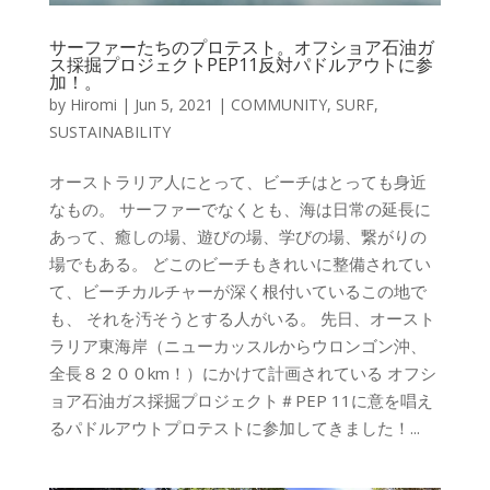
サーファーたちのプロテスト。オフショア石油ガ
ス採掘プロジェクトPEP11反対パドルアウトに参
加！。
by
Hiromi
|
Jun 5, 2021
|
COMMUNITY
,
SURF
,
SUSTAINABILITY
オーストラリア人にとって、ビーチはとっても身近
なもの。 サーファーでなくとも、海は日常の延長に
あって、癒しの場、遊びの場、学びの場、繋がりの
場でもある。 どこのビーチもきれいに整備されてい
て、ビーチカルチャーが深く根付いているこの地で
も、 それを汚そうとする人がいる。 先日、オースト
ラリア東海岸（ニューカッスルからウロンゴン沖、
全長８２００km！）にかけて計画されている オフシ
ョア石油ガス採掘プロジェクト＃PEP 11に意を唱え
るパドルアウトプロテストに参加してきました！...