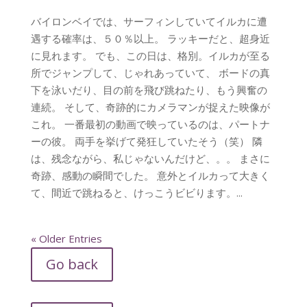
バイロンベイでは、サーフィンしていてイルカに遭
遇する確率は、５０％以上。 ラッキーだと、超身近
に見れます。 でも、この日は、格別。イルカが至る
所でジャンプして、じゃれあっていて、 ボードの真
下を泳いだり、目の前を飛び跳ねたり、もう興奮の
連続。 そして、奇跡的にカメラマンが捉えた映像が
これ。 一番最初の動画で映っているのは、パートナ
ーの彼。 両手を挙げて発狂していたそう（笑） 隣
は、残念ながら、私じゃないんだけど、。。 まさに
奇跡、感動の瞬間でした。 意外とイルカって大きく
て、間近で跳ねると、けっこうビビります。...
« Older Entries
Go back