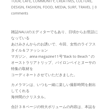
TOUR
,
CAFE
,
COMMUNITY
,
CREATIVES
,
CULTURE
,
DESIGN
,
FASHION
,
FOOD
,
MEDIA
,
SURF
,
TRAVEL
|
0
comments
雑誌NALUのエディターでもあり、日頃からお世話に
なっている
あけみさんからのお誘いで、今回、女性のライフス
タイル＆ファッション
マガジン、anna magazine11号”Back to Beach ” の
オーストラリアトリップ、バイロンベイとヌーサの
特集の取材を
コーディネートさせていただきました。
カメラマンは、いつも一緒に楽しい撮影時間を創出
してくれる
海仲間のクリスタル。
合計３８ページの特大ボリュームの内容は、本誌を