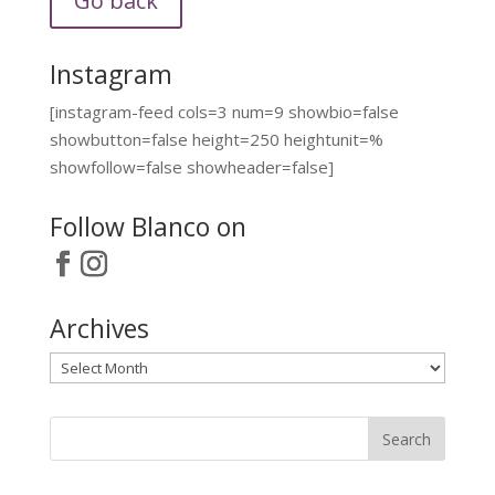
Go back
Instagram
[instagram-feed cols=3 num=9 showbio=false
showbutton=false height=250 heightunit=%
showfollow=false showheader=false]
Follow Blanco on
Archives
Archives