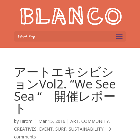
Select Page
アートエキシビシ
ョンVol2. “We See
Sea “ 開催レポー
ト
by
Hiromi
|
Mar 15, 2016
|
ART
,
COMMUNITY
,
CREATIVES
,
EVENT
,
SURF
,
SUSTAINABILITY
|
0
comments