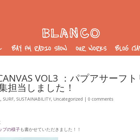
BAY FM RADIO SHOW
OUR WORKS
BLOG (J
NVAS VOL3 ：パプアサーフト
集担当しました！
A
,
SURF
,
SUSTAINABILITY
,
Uncategorized
|
0 comments
に
ップの様子
も書かせていただきました！！