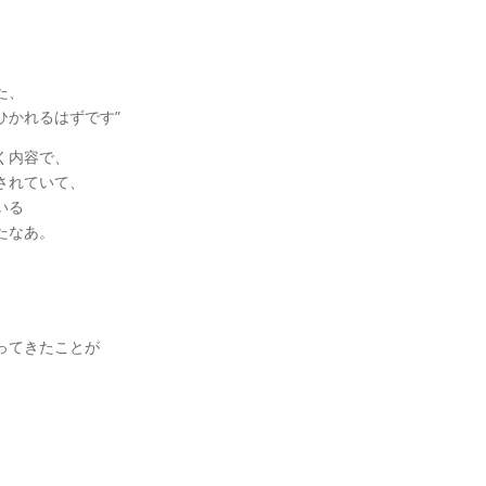
。
た、
ひかれるはずです”
く内容で、
されていて、
いる
たなあ。
、
ってきたことが