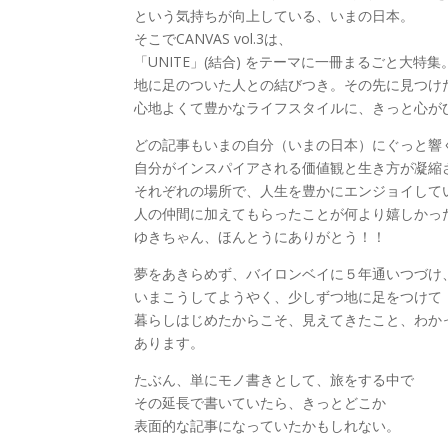
という気持ちが向上している、いまの日本。
そこでCANVAS vol.3は、
「UNITE」(結合) をテーマに一冊まるごと大特集
地に足のついた人との結びつき。その先に見つけ
心地よくて豊かなライフスタイルに、きっと心が
どの記事もいまの自分（いまの日本）にぐっと響
自分がインスパイアされる価値観と生き方が凝縮
それぞれの場所で、人生を豊かにエンジョイして
人の仲間に加えてもらったことが何より嬉しかっ
ゆきちゃん、ほんとうにありがとう！！
夢をあきらめず、バイロンベイに５年通いつづけ
いまこうしてようやく、少しずつ地に足をつけて
暮らしはじめたからこそ、見えてきたこと、わか
あります。
たぶん、単にモノ書きとして、旅をする中で
その延長で書いていたら、きっとどこか
表面的な記事になっていたかもしれない。