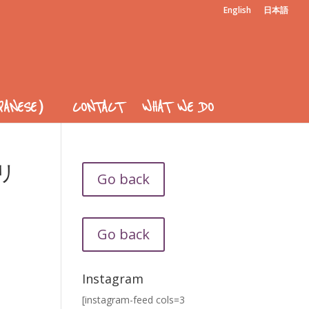
English
日本語
APANESE）
CONTACT
WHAT WE DO
リ
Go back
Go back
Instagram
[instagram-feed cols=3