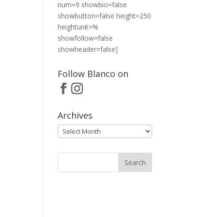
num=9 showbio=false
showbutton=false height=250
heightunit=%
showfollow=false
showheader=false]
Follow Blanco on
Archives
Archives