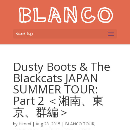
Select Page
Dusty Boots & The
Blackcats JAPAN
SUMMER TOUR:
Part 2 ＜湘南、東
京、群編＞
by
Hiromi
|
Aug 28, 2015
|
BLANCO TOUR
,