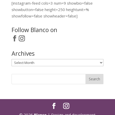
[instagram-feed cols=3 num=9 showbio=false
showbutton=false height=250 heightunit=%
showfollow=false showheader=false]
Follow Blanco on
Archives
Archives
© 2026
Blanco
| Design and development