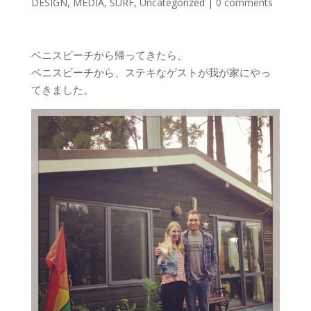
DESIGN
,
MEDIA
,
SURF
,
Uncategorized
|
0 comments
ベニスビーチから帰ってきたら、
ベニスビーチから、ステキなゲストが我が家にやっ
てきました。