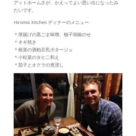
アットホームさが、かえってよい思い出になったみ
たいです。
Hiromix Kitchen ディナーのメニュー
＊厚揚げの黒ごま味噌、柚子胡椒のせ
＊ネギ焼き
＊根菜の酒粕豆乳ポタージュ
＊小松菜のタヒ二和え
＊茄子とオクラの煮浸し