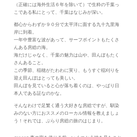
（正確には海外生活６年を除いて）で生粋の千葉っ
こである私にとって、千葉はなじみが深い。
都心からわずか９０分で太平洋に面する九十九里海
岸に到着。
一年中豊富な波があって、サーフポイントもたくさ
んある房総の海。
海だけじゃなく、千葉の魅力は山や、田んぼもたく
さんあること。
この季節、稲穂がたわわに実り、もうすぐ稲刈りを
迎え田んぼはとっても美しい。
田んぼを見ていると心が落ち着くのは、やっぱり日
本人である証なのかな。
そんなわけで足繁く通う大好きな房総ですが、馴染
みのない方におススメのローカル情報を教えましょ
う！それでは、ぶらり房総の旅のはじまり。