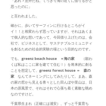
「あれ？意外だね。てっきり海の近くに借りるかと
思ったのに」
と言われました。
確かに、歩いてサーフィンに行けるところがイ
イ！！と相変わらず思っていますが、それはあくま
で個人的な想いであって、今回借り上げたのは、会
社で、ビジネスとして、サステナブルコミュニティ
を創るための社会的実験の場という目的なのです。
でも、
greenz beach house ＝海の家
（願わ
くば私はここに家を建てて住む！）を将来的に創る
ことを想定して、
greenz forest house ＝ 森の
家
なんてネーミングにしてみたりして。まあ、森
の家の窓から見える青々とした田んぼや里山は、日
本の原風景で、それはそれで心落ち着く素敵な眺め
なのですけど。
千葉県生まれ（正確には浦安）、ずっと千葉育ち