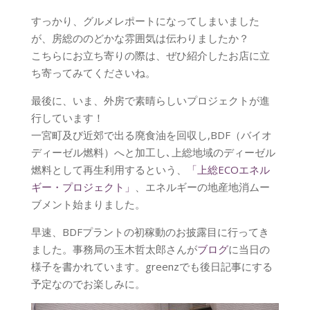
すっかり、グルメレポートになってしまいました
が、房総ののどかな雰囲気は伝わりましたか？
こちらにお立ち寄りの際は、ぜひ紹介したお店に立
ち寄ってみてくださいね。
最後に、いま、外房で素晴らしいプロジェクトが進
行しています！
一宮町及び近郊で出る廃食油を回収し,BDF（バイオ
ディーゼル燃料）へと加工し､上総地域のディーゼル
燃料として再生利用するという、
「上総ECOエネル
ギー・プロジェクト」
、エネルギーの地産地消ムー
ブメント始まりました。
早速、BDFプラントの初稼動のお披露目に行ってき
ました。事務局の玉木哲太郎さんが
ブログ
に当日の
様子を書かれています。greenzでも後日記事にする
予定なのでお楽しみに。