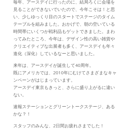
毎年、アースデイに行ったのに、結局ろくに会場を
見ることができないでいたので、今年こそは！と思
い、少しゆっくり目のスタートでステージのタイム
テーブルを組みました。おかげで、朝の空いている
時間帯にいくつか戦利品もゲットできました。まわ
ってみたところ、今年は、デザイン性の高い雑貨や
クリエイティブな出展者も多く、アースデイも年々
進化（深化）しているなーと思いました。
来年は、アースデイが誕生して40周年。
既にアメリカでは、2010年にむけてさまざまなキャ
ンペーンがはじまっています。
アースデイ東京もきっと、さらに盛り上がるに違い
ない。
速報ステーションとグリーントークステージ、ある
かな？！
スタッフのみんな、2日間お疲れさまでした！