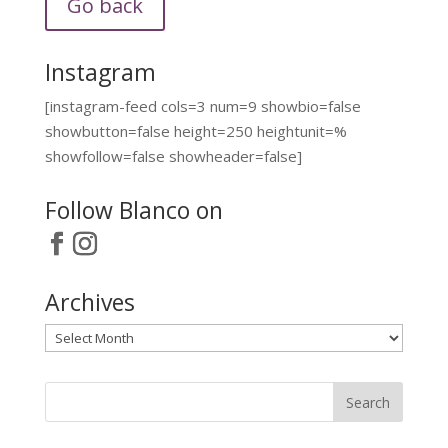
Go back
Instagram
[instagram-feed cols=3 num=9 showbio=false
showbutton=false height=250 heightunit=%
showfollow=false showheader=false]
Follow Blanco on
Archives
Archives