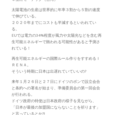
太陽電池の生産は世界的に年率３割から５割の速度
で伸びている。
２０２０年までにコストも半減するといわれてい
る。
EUでは電力の34%程度が風力や太陽光などを含む再
生可能エネルギーで賄われる可能性があると予測さ
れている！
再生可能エネルギーの国際ルール作りをすすめるＩ
ＲＥＮＡ。
そういう時期に日本は出遅れていていいの?
来年１月２６日と２７日にドイツのボンで設立会合
と条約への署名が始まり、準備委員会の第一回会合
が行われる。
ドイツ政府の特使は日本政府の様子を見ながら、
「日本が最後の加盟国にならないことを祈ります」
と言っているとか?!