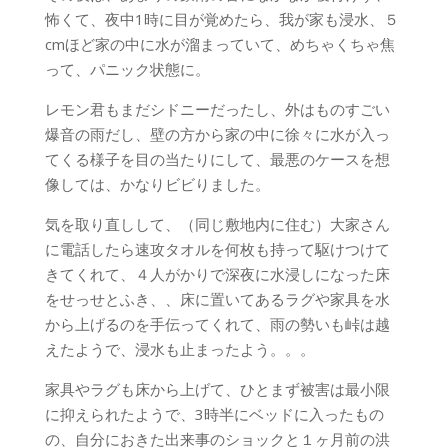
怖くて、夜中1時に目が覚めたら、我が家も浸水、５
cmほど家の中に水が溜まっていて、めちゃくちゃ焦
って、パニック状態に。
レモン君もまだシドニーだったし、外はものすごい
爆音の雨だし、壁の方から家の中に徐々に水が入っ
てくる様子を目の当たりにして、最悪のケースを想
像しては、かなりビビりました。
気を取り直しして、（同じ敷地内に住む）大家さん
に電話したら速攻タオルを何枚も持って駆けつけて
きてくれて、４人がかりで深夜に水浸しになった床
をせっせとふき、、床に置いてあるラグや家具を水
から上げるのを手伝ってくれて、雨の勢いも峠は越
えたようで、浸水も止まったよう。。。
家具やラグも床から上げて、ひとまず被害は最小限
に抑えられたようで、3時半にベッドに入ったもの
の、自分におきた出来事のショックと１ヶ月前の洪