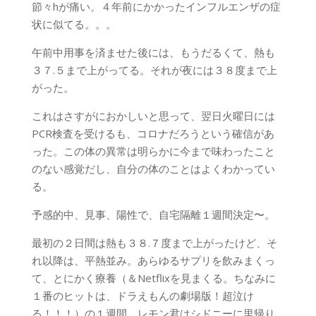
節々hが痛い。４年前にかかったインフルエンザの症
状に似てる。。。
午前中用事を済ませた後には、もうだるくて、熱も
３７.５まで上がってる。それが夜には３８度まで上
がった。
これはさすがにおかしいと思って、翌日火曜日には
PCR検査を受けるも、コロナだろうという確信があ
った。この体の異常は明らかに今まで味わったこと
のない感覚だし、自分の体のことはよくわかってい
る。
予感的中、見事、陽性で、自宅隔離１週間決定〜。
最初の２日間は熱も３８.７度まで上がったけど、そ
れ以降は、平熱並み。あらゆるサプリを飲みまくっ
て、とにかく療養（＆Netflixを見まくる。ちなみに
１番のヒットは、ドラえもんの劇場版！超泣け
る！！！）の１週間。レモン君はシドニーに里帰り