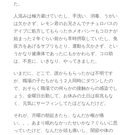
た。
人混みは極力避けていたし、手洗い、消毒、うがい
は欠かさず、レモン君のお兄さんでナチュロパスの
デイブに処方してもらったホメオパシーもコロナが
始まった２年ぐらい前から常時摂取していたし、免
疫力をあげるサプリもとり、運動も欠かさず、とい
うかなり健康体であったにもかかわらず、コロ助
は、不意に、いきなり、やってきました。
いまだに、どこで、誰からもらったかは不明です
が、職場の子たちがもう２人同時にダウンしたの
で、おそらく職場での何らかの接触からの感染でし
ょう。金曜日出勤して、お休みの土日は前兆もな
く、元気にサーフィンしてたほどなんだけど。
それが、月曜の朝起きたら、なんだか喉が痛
い。。。あまり眠れなかったせいかな？ぐらいに思
っていたけど、なんだか頭も痛いし、関節や体の