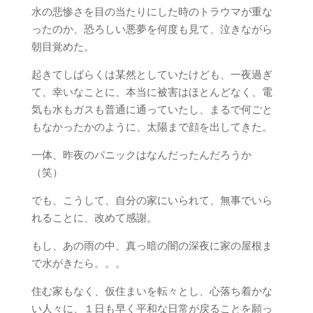
水の悲惨さを目の当たりにした時のトラウマが重な
ったのか、恐ろしい悪夢を何度も見て、泣きながら
朝目覚めた。
起きてしばらくは某然としていたけども、一夜過ぎ
て、幸いなことに、本当に被害はほとんどなく、電
気も水もガスも普通に通っていたし、まるで何ごと
もなかったかのように、太陽まで顔を出してきた。
一体、昨夜のパニックはなんだったんだろうか
（笑）
でも、こうして、自分の家にいられて、無事でいら
れることに、改めて感謝。
もし、あの雨の中、真っ暗の闇の深夜に家の屋根ま
で水がきたら。。。
住む家もなく、仮住まいを転々とし、心落ち着かな
い人々に、１日も早く平和な日常が戻ることを願っ