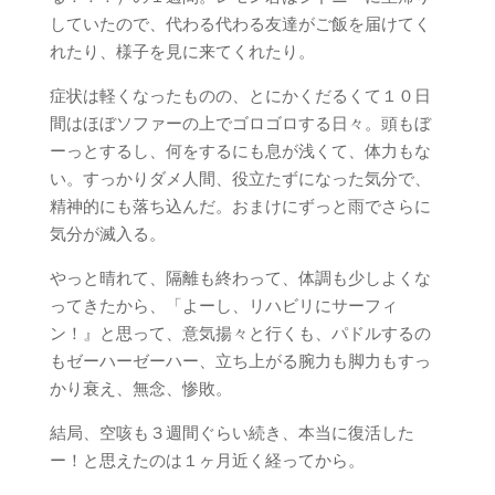
していたので、代わる代わる友達がご飯を届けてく
れたり、様子を見に来てくれたり。
症状は軽くなったものの、とにかくだるくて１０日
間はほぼソファーの上でゴロゴロする日々。頭もぼ
ーっとするし、何をするにも息が浅くて、体力もな
い。すっかりダメ人間、役立たずになった気分で、
精神的にも落ち込んだ。おまけにずっと雨でさらに
気分が滅入る。
やっと晴れて、隔離も終わって、体調も少しよくな
ってきたから、「よーし、リハビリにサーフィ
ン！』と思って、意気揚々と行くも、パドルするの
もゼーハーゼーハー、立ち上がる腕力も脚力もすっ
かり衰え、無念、惨敗。
結局、空咳も３週間ぐらい続き、本当に復活した
ー！と思えたのは１ヶ月近く経ってから。