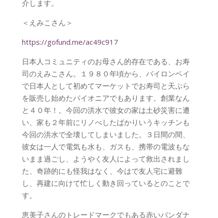
介します。
＜えみこさん＞
https://gofund.me/ac49c917
日本人コミュニティのお母さん的存在である、お寿
司のえみこさん。１９８０年頃から、バイロンベイ
で日本人として初めてマーケットでお寿司と天ぷら
を販売し始めたパイオニアでもあります。創業なん
と４０年！。今回の洪水で彼女の家は土砂災害に遭
い、家も２年前にリノべしたばかりいうキッチンも
今回の洪水で全壊してしまいました。３日間の間、
彼女は一人で電気も水も、ガスも、携帯の電波もな
いまま過ごし、ようやく友人によって救出されまし
た、奇跡的にも怪我はなく、今はで友人宅に避難
し、再建に向けて忙しく動き回っているとのことで
す。
恵美子さんのトレードマークでもある赤いバンダナ