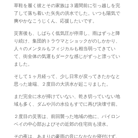
草鞋を履く彼とその家族は３週間前に引っ越しを完
了して落ち着いた矢先の洪水でした。いつも陽気で
爽やかなこうじくん、応援したいです。
災害後も、しばらく低気圧が停滞し、雨はずっと降
り続け、集団的トラウマとショックがのしかかり、
人々のメンタルもフィジカルも相当弱ってきてい
て、街全体の気運もダークな感じがずっと漂ってい
ました。
そして１ヶ月経って、少し日常が戻ってきたかなと
思った途端、２度目の大洪水が起こりました。
まだ完全に水が掃けていない、乾き切っていない地
域も多く、ダムや川の水位もすでに再び決壊寸前。
２度目の災害は、前回襲った地域の他に、バイロン
ベイの中心部およびその近郊の住宅街も浸水。
その夜は、あまりの豪雨の音になかなか寝付けず、