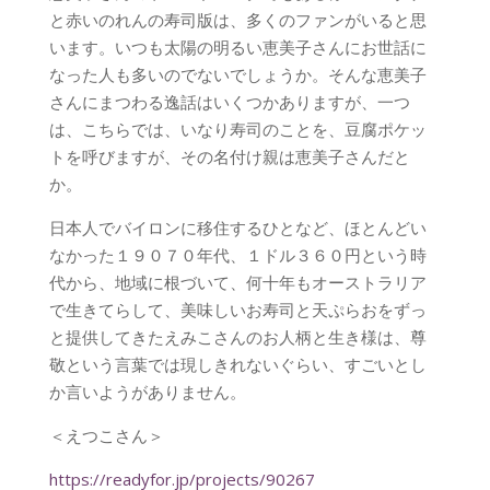
と赤いのれんの寿司版は、多くのファンがいると思
います。いつも太陽の明るい恵美子さんにお世話に
なった人も多いのでないでしょうか。そんな恵美子
さんにまつわる逸話はいくつかありますが、一つ
は、こちらでは、いなり寿司のことを、豆腐ポケッ
トを呼びますが、その名付け親は恵美子さんだと
か。
日本人でバイロンに移住するひとなど、ほとんどい
なかった１９０７０年代、１ドル３６０円という時
代から、地域に根づいて、何十年もオーストラリア
で生きてらして、美味しいお寿司と天ぷらおをずっ
と提供してきたえみこさんのお人柄と生き様は、尊
敬という言葉では現しきれないぐらい、すごいとし
か言いようがありません。
＜えつこさん＞
https://readyfor.jp/projects/90267