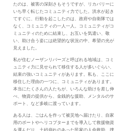
たのは、被害の深刻さもそうですが、リカバリーに
いち早く転じたコミュニティ力でした。洪水が起き
てすぐに、行動を起こしたのは、政府や自衛隊では
なく、コミュニティの一人一人。コミュニティがコ
ミュニティのために結束し、お互いを気遣い、敬
い、助け合う姿には絶望的な状況の中、希望の光が
見えました。
私が住むノーザンリバーズと呼ばれる地域は、コミ
ュニティ力に見せられて移住する人が多いぐらい、
結束の強いコミュニティがあります。私も、ここに
移住した理由の一つに、コミュニティがあります。
本当にたくさんの人たちが、いろんな助けを差し伸
べ、物資の提供から、金銭的な援助、メンタルのサ
ポート、など多岐に渡っています。
ある人は、ごはんを作って被災地へ届けたり、自家
用のボートやヘリコプターまでを導入して救援物資
を運んだり、土砂崩れのあった民家の人命救助、捜