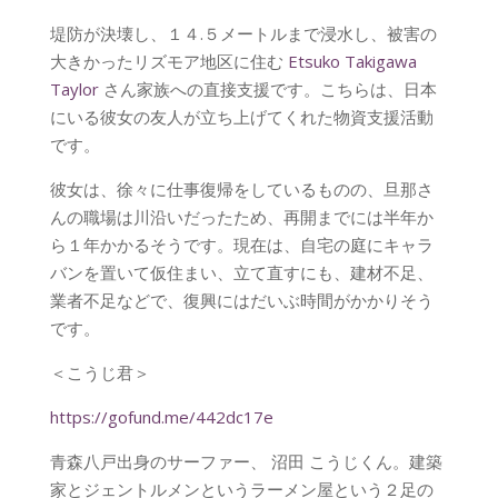
堤防が決壊し、１４.５メートルまで浸水し、被害の
大きかったリズモア地区に住む
Etsuko Takigawa
Taylor
さん家族への直接支援です。こちらは、日本
にいる彼女の友人が立ち上げてくれた物資支援活動
です。
彼女は、徐々に仕事復帰をしているものの、旦那さ
んの職場は川沿いだったため、再開までには半年か
ら１年かかるそうです。現在は、自宅の庭にキャラ
バンを置いて仮住まい、立て直すにも、建材不足、
業者不足などで、復興にはだいぶ時間がかかりそう
です。
＜こうじ君＞
https://gofund.me/442dc17e
青森八戸出身のサーファー、 沼田 こうじくん。建築
家とジェントルメンというラーメン屋という２足の