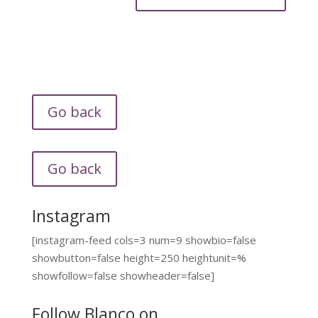
Go back
Go back
Instagram
[instagram-feed cols=3 num=9 showbio=false
showbutton=false height=250 heightunit=%
showfollow=false showheader=false]
Follow Blanco on