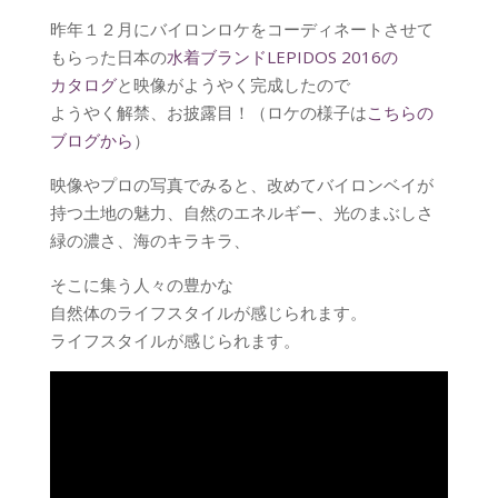
昨年１２月にバイロンロケをコーディネートさせて
もらった日本の
水着ブランドLEPIDOS 2016の
カタログ
と映像がようやく完成したので
ようやく解禁、お披露目！（ロケの様子は
こちらの
ブログから
）
映像やプロの写真でみると、改めてバイロンベイが
持つ土地の魅力、自然のエネルギー、光のまぶしさ
緑の濃さ、海のキラキラ、
そこに集う人々の豊かな
自然体のライフスタイルが感じられます。
ライフスタイルが感じられます。