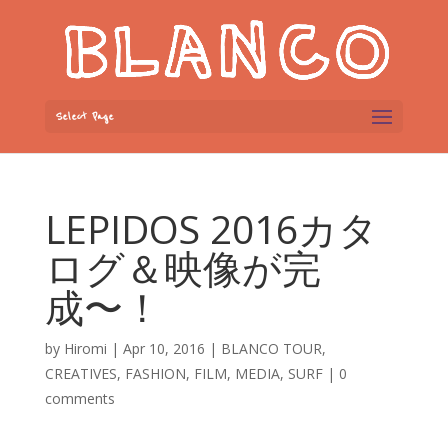
Select Page
LEPIDOS 2016カタ
ログ＆映像が完
成〜！
by
Hiromi
|
Apr 10, 2016
|
BLANCO TOUR
,
CREATIVES
,
FASHION
,
FILM
,
MEDIA
,
SURF
|
0
comments