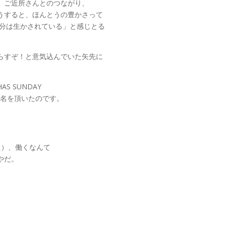
、ご近所さんとのつながり、
うすると、ほんとうの豊かさって
 分は生かされている」と感じとる
らすぞ！と意気込んでいた矢先に
S SUNDAY
指名を頂いたのです。
え）、働くなんて
やだ。
。