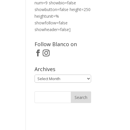
num=9 showbio=false
showbutton=false height=250
heightunit=%
showfollow=false
showheader=false]
Follow Blanco on
Archives
Archives