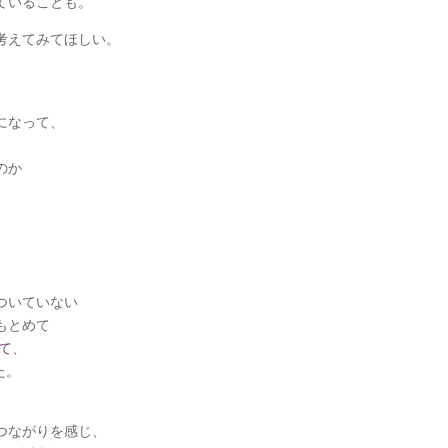
ていることも。
考えてみてほしい。
、
になって、
のか
ついていない
もとめて
て
、
た。
、
つながりを感じ、