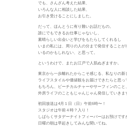
でも、さんざん考えた結果、
いろんな人に相談した結果、
お引き受けることにしました。
だって、ほんとうに有り難いお話だもの。
誰にでもできるお仕事じゃないし、
素晴らしい出会いと学びをもたらしてくれるし
いまの私には、周りの人の分まで発信することが
いるのかもしれない、と思って。
というわけで、またお江戸で人肌ぬぎますか。
東京から一歩離れたからこそ感じる、私なりの新
ライフスタイルや価値観をお届けできたらと思っ
もちろん、ビーチカルチャーやサーフィンのこと
外房ライフのこともじゃんじゃん発信していきま
初回放送は4月１日（日）午前6時〜！
スタジオは午前４時？入り！
しばらくサタデーナイトフィーバーはお預けです
日曜の朝は早起きしてみんな聞いてね。