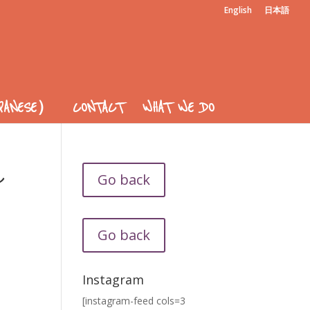
English
日本語
APANESE）
CONTACT
WHAT WE DO
し
Go back
Go back
Instagram
[instagram-feed cols=3