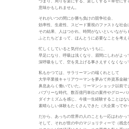
つまり、周りを楽にする、楽しくする＝幸せにす
意味かもしれません。
それがいつの間にか勝ち負けの競争社会、
効率性、生産性、スピード重視のファストな社会
その結果、人はつかれ、時間がないといいながら
ふとたちどまって、ほんとうに必要なことを考え
忙しくしていると気付かないうちに、
早足になり、呼吸は浅くなり、眉間にしわがよっ
深呼吸をして、空を見上げる事さえすくなくなっ
私もかつては、サラリーマンの端くれとして
大学卒業後キャリアウーマンを夢みて外資系金融
鼻息あらく働いていた。リーマンショック以前で
バブリーな時代、数百億円単位の案件やグローバ
ダイナミズムを感じ、今後一生経験することはな
素晴らしい体験もたくさんできた（大企業ってや
だから、あっちの世界の人のことも一応はわかっ
そして、それが世の中のマジョリティーで（残念