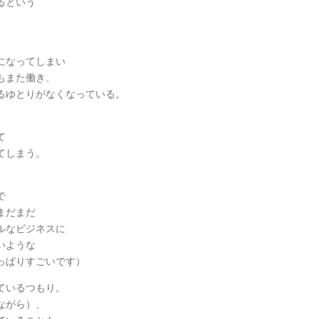
るという
になってしまい
もまた働き、
るゆとりがなくなっている。
て
てしまう。
で
まだまだ
ルなビジネスに
いような
っぱりすごいです）
ているつもり。
ながら）、