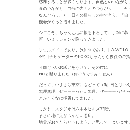
感謝することが多くなります。自然とのつながり
食のつながり、自分の内面とのつながり．．．そ
なんだろう、と、日々の暮らしの中で考え、「自
機会がぐっと増えました。
今年こそ、ちゃんと地に根を下ろして、丁寧に暮
新しいミッションが降ってきました。
ソウルメイトであり、旅仲間であり、J-WAVE LOHA
4代目ナビゲーターのKOKOちゃんから後任のご
４回ぐらいお誘いをうけて、その度に
NOと断りました（偉そうですみません）
だって、いまさら東京にもどって（週1日とはい
無理無理、ぜーーーったい無理。ぜーーーったい
とかたくなに拒否してました。
しかも、スタジオは六本木ヒルズ33階、
まさに地に足がつかない場所。
地震がおきたらどうしよう、と思ってしまいます