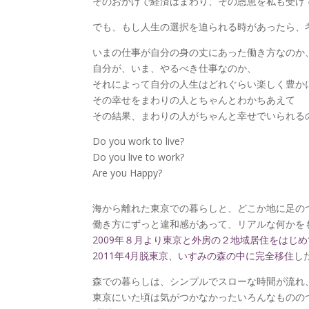
そのおかげで経済はまわり、その恩恵を私も受け
でも、もし人生の選択を迫られる時があったら、
いまの仕事が自分の身の丈にあった働き方なのか
自分が、いま、やるべき仕事なのか、
それによって自分の人生はどれぐらい楽しく豊か
その幸せをまわりの人とちゃんとわかちあえて
その結果、まわりの人がちゃんと幸せでいられる
Do you work to live?
Do you live to work?
Are you Happy?
海から離れた東京での暮らしと、どこか地に足の
働き方にずっと違和感があって、リアルな何かを
2009年８月より東京と外房の２地域居住をはじめ
2011年4月脱東京、いすみの森の中に完全移住
し
森での暮らしは、シンプルでスローな時間が流れ
東京にいた頃は気がつかなかったいろんなものの