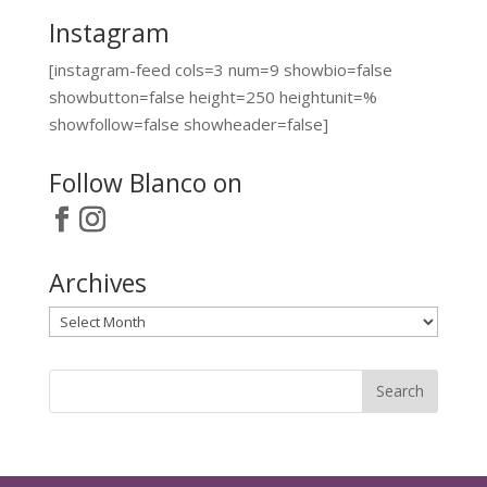
Instagram
[instagram-feed cols=3 num=9 showbio=false
showbutton=false height=250 heightunit=%
showfollow=false showheader=false]
Follow Blanco on
Archives
Archives