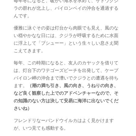
毎年冬になると、暖かい海水を求めて、ザトウクジ
ラの群れが北上し、バイロンベイの沖合を通過する
んです。
優雅に泳ぐその姿は灯台から肉眼でも見え、風のな
い穏やかなな日には、クジラが呼吸するために水面
に浮上して「プシューー」という生々しい息さえ聞
こえてきます。
毎年、この時期になると、友人のカヤックを借りて
は、灯台下のワテゴーズビーチを出発して、ケープ
バイロン岬の沖合まで漕いでクジラとの遭遇を待ち
ます。
（潮の満ち引き、風の向き、うねりの向き、
など良く観察した上でのアドベンチャーなので、そ
の知識のない方は決して安易に海洋に出ないでくだ
さいね）
フレンドリなーバンドウイルカはよく見かけます
が、いつ見ても感動する。