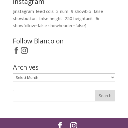
Instagram
[instagram-feed cols=3 num=9 showbio=false
showbutton=false height=250 heightunit=%
showfollow=false showheader=false]
Follow Blanco on
Archives
Archives