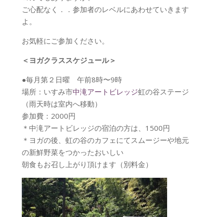
ご心配なく．．参加者のレベルにあわせていきます
よ。
お気軽にご参加ください。
＜ヨガクラススケジュール＞
●毎月第２日曜 午前8時〜9時
場所：いすみ市
中滝アートビレッジ
虹の谷ステージ
（雨天時は室内へ移動）
参加費：2000円
＊中滝アートビレッジの宿泊の方は、1500円
＊ヨガの後、虹の谷のカフェにてスムージーや地元
の新鮮野菜をつかったおいしい
朝食もお召し上がり頂けます（別料金）