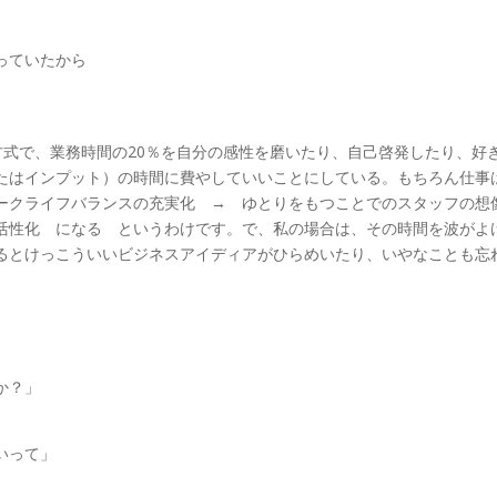
。
っていたから
e 方式で、業務時間の20％を自分の感性を磨いたり、自己啓発したり、好
たはインプット）の時間に費やしていいことにしている。もちろん仕事
ークライフバランスの充実化 → ゆとりをもつことでのスタッフの想
活性化 になる というわけです。で、私の場合は、その時間を波がよ
るとけっこういいビジネスアイディアがひらめいたり、いやなことも忘
か？」
いって」