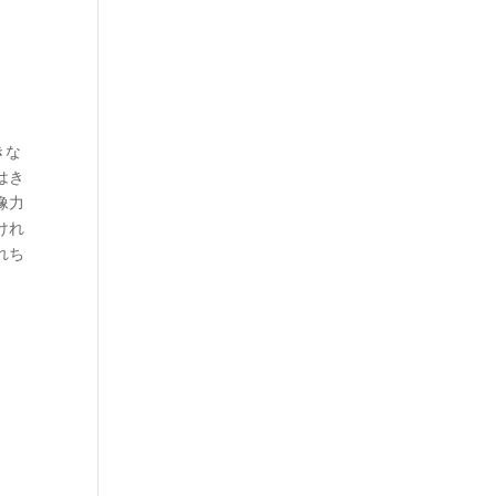
きな
はき
像力
けれ
れち