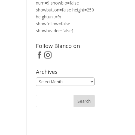
num=9 showbio=false
showbutton=false height=250
heightunit=%
showfollow=false
showheader=false]
Follow Blanco on
Archives
Archives