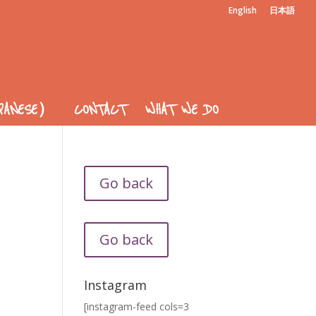
English
日本語
APANESE）
CONTACT
WHAT WE DO
Go back
Go back
Instagram
[instagram-feed cols=3