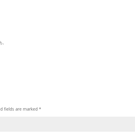
あ。
ed fields are marked
*