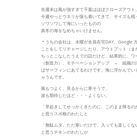
先週末は風が強すぎて千葉はほぼクローズアウト
今週やっとウネリが落ち着いてきて、サイズも残
ソワソワして海にいったものの
真冬の海をなめちゃいけません。
＊うちの会社は、水曜が全員在宅DAY。Googl
ことをしてリチャージしたり、アウトプット（ま
ちっとこなしたうえでの話だけど、結果的に、ワ
（創造力）、モチベーションアップ → 組織の
ばサーフィンにあてるわけです。海に浮かんでい
ゃうんです。
風もつよく、見るからに寒そうで、
波も期待したほど・・・よくない。
「早起きしてせっかくきたのに、このまま帰るの
と思うスポ根のわたしと
「無駄ムダ。ただ寒いだけで、入っても楽しくな
と思うチキンのわたしが