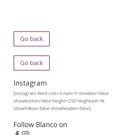
Go back
Go back
Instagram
[instagram-feed cols=3 num=9 showbio=false
showbutton=false height=250 heightunit=%
showfollow=false showheader=false]
Follow Blanco on