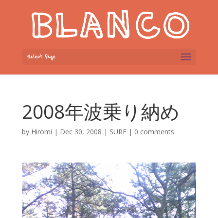
Select Page
2008年波乗り納め
by
Hiromi
|
Dec 30, 2008
|
SURF
|
0 comments